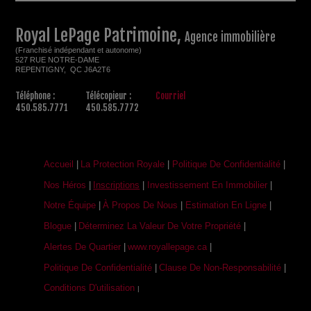
Royal LePage Patrimoine,
Agence immobilière
(Franchisé indépendant et autonome)
527 RUE NOTRE-DAME
REPENTIGNY, QC J6A2T6
Téléphone :
Télécopieur :
Courriel
450.585.7771
450.585.7772
Accueil
|
La Protection Royale
|
Politique De Confidentialité
|
Nos Héros
|
Inscriptions
|
Investissement En Immobilier
|
Notre Équipe
|
À Propos De Nous
|
Estimation En Ligne
|
Blogue
|
Déterminez La Valeur De Votre Propriété
|
Alertes De Quartier
|
www.royallepage.ca
|
Politique De Confidentialité
|
Clause De Non-Responsabilité
|
Conditions D'utilisation
|