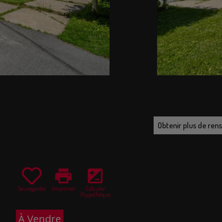
Obtenir plus de re
print
iso
Sauvegarder
Imprimer
Calculer
l'hypothèque
À Vendre