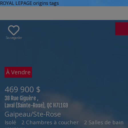
ROYAL LEPAGE origins tags
Sauvegarder
À Vendre
469 900 $
38 Rue Giguère ,
Laval (Sainte-Rose), QC H7L1G9
Gaipeau/Ste-Rose
Isolé
2 Chambres à coucher
2 Salles de bain