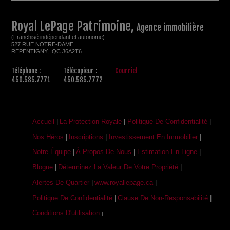
Royal LePage Patrimoine,
Agence immobilière
(Franchisé indépendant et autonome)
527 RUE NOTRE-DAME
REPENTIGNY, QC J6A2T6
Téléphone :
Télécopieur :
Courriel
450.585.7771
450.585.7772
Accueil
|
La Protection Royale
|
Politique De Confidentialité
|
Nos Héros
|
Inscriptions
|
Investissement En Immobilier
|
Notre Équipe
|
À Propos De Nous
|
Estimation En Ligne
|
Blogue
|
Déterminez La Valeur De Votre Propriété
|
Alertes De Quartier
|
www.royallepage.ca
|
Politique De Confidentialité
|
Clause De Non-Responsabilité
|
Conditions D'utilisation
|