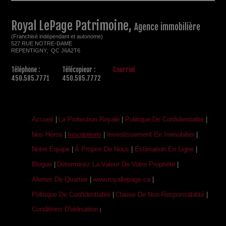
Royal LePage Patrimoine,
Agence immobilière
(Franchisé indépendant et autonome)
527 RUE NOTRE-DAME
REPENTIGNY, QC J6A2T6
Téléphone :
Télécopieur :
Courriel
450.585.7771
450.585.7772
Accueil
|
La Protection Royale
|
Politique De Confidentialité
|
Nos Héros
|
Inscriptions
|
Investissement En Immobilier
|
Notre Équipe
|
À Propos De Nous
|
Estimation En Ligne
|
Blogue
|
Déterminez La Valeur De Votre Propriété
|
Alertes De Quartier
|
www.royallepage.ca
|
Politique De Confidentialité
|
Clause De Non-Responsabilité
|
Conditions D'utilisation
|