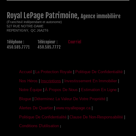
Royal LePage Patrimoine,
Agence immobilière
(Franchisé indépendant et autonome)
527 RUE NOTRE-DAME
REPENTIGNY, QC J6A2T6
Téléphone :
Télécopieur :
Courriel
450.585.7771
450.585.7772
Accueil
|
La Protection Royale
|
Politique De Confidentialité
|
Nos Héros
|
Inscriptions
|
Investissement En Immobilier
|
Notre Équipe
|
À Propos De Nous
|
Estimation En Ligne
|
Blogue
|
Déterminez La Valeur De Votre Propriété
|
Alertes De Quartier
|
www.royallepage.ca
|
Politique De Confidentialité
|
Clause De Non-Responsabilité
|
Conditions D'utilisation
|