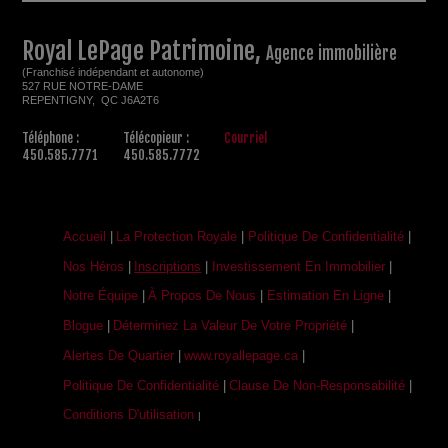
Royal LePage Patrimoine,
Agence immobilière
(Franchisé indépendant et autonome)
527 RUE NOTRE-DAME
REPENTIGNY, QC J6A2T6
Téléphone :
Télécopieur :
Courriel
450.585.7771
450.585.7772
Accueil
|
La Protection Royale
|
Politique De Confidentialité
|
Nos Héros
|
Inscriptions
|
Investissement En Immobilier
|
Notre Équipe
|
À Propos De Nous
|
Estimation En Ligne
|
Blogue
|
Déterminez La Valeur De Votre Propriété
|
Alertes De Quartier
|
www.royallepage.ca
|
Politique De Confidentialité
|
Clause De Non-Responsabilité
|
Conditions D'utilisation
|