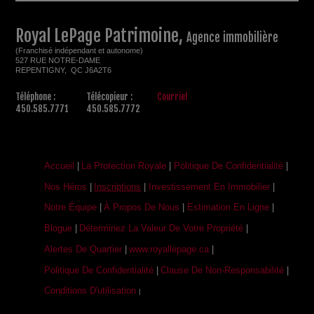
Royal LePage Patrimoine,
Agence immobilière
(Franchisé indépendant et autonome)
527 RUE NOTRE-DAME
REPENTIGNY, QC J6A2T6
Téléphone :
Télécopieur :
Courriel
450.585.7771
450.585.7772
Accueil
|
La Protection Royale
|
Politique De Confidentialité
|
Nos Héros
|
Inscriptions
|
Investissement En Immobilier
|
Notre Équipe
|
À Propos De Nous
|
Estimation En Ligne
|
Blogue
|
Déterminez La Valeur De Votre Propriété
|
Alertes De Quartier
|
www.royallepage.ca
|
Politique De Confidentialité
|
Clause De Non-Responsabilité
|
Conditions D'utilisation
|