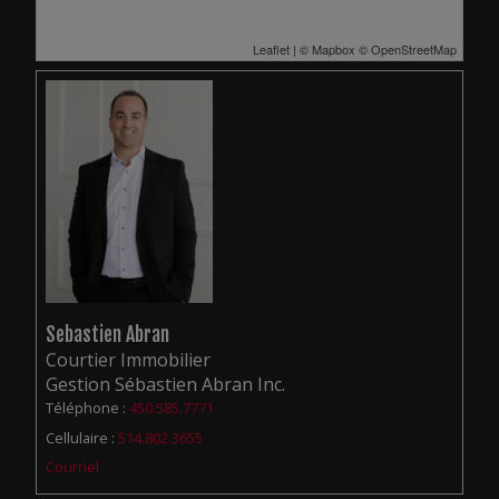
Leaflet
| ©
Mapbox
©
OpenStreetMap
Sebastien Abran
Courtier Immobilier
Gestion Sébastien Abran Inc.
Téléphone :
450.585.7771
Cellulaire :
514.802.3655
Courriel