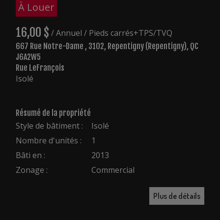
À Louer
16,00 $
/ Annuel
/ Pieds carrés
+TPS/TVQ
667 Rue Notre-Dame , 3102, Repentigny (Repentigny), QC
J6A2W5
Rue LeFrançois
Isolé
Résumé de la propriété
Style de bâtiment :
Isolé
Nombre d'unités :
1
Bâti en :
2013
Zonage :
Commercial
Plus de détails