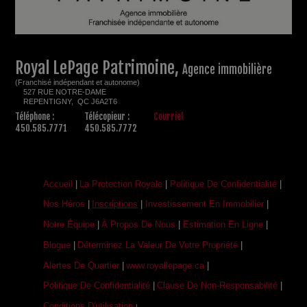
Royal LePage Patrimoine,
Agence immobilière
(Franchisé indépendant et autonome)
527 RUE NOTRE-DAME
REPENTIGNY, QC J6A2T6
Téléphone :
Télécopieur :
Courriel
450.585.7771
450.585.7772
Accueil
|
La Protection Royale
|
Politique De Confidentialité
|
Nos Héros
|
Inscriptions
|
Investissement En Immobilier
|
Notre Équipe
|
À Propos De Nous
|
Estimation En Ligne
|
Blogue
|
Déterminez La Valeur De Votre Propriété
|
Alertes De Quartier
|
www.royallepage.ca
|
Politique De Confidentialité
|
Clause De Non-Responsabilité
|
Conditions D'utilisation
|