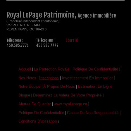
Royal LePage Patrimoine,
Agence immobilière
(Franchisé indépendant et autonome)
527 RUE NOTRE-DAME
REPENTIGNY, QC J6A2T6
Téléphone :
Télécopieur :
Courriel
450.585.7771
450.585.7772
Accueil
|
La Protection Royale
|
Politique De Confidentialité
|
Nos Héros
|
Inscriptions
|
Investissement En Immobilier
|
Notre Équipe
|
À Propos De Nous
|
Estimation En Ligne
|
Blogue
|
Déterminez La Valeur De Votre Propriété
|
Alertes De Quartier
|
www.royallepage.ca
|
Politique De Confidentialité
|
Clause De Non-Responsabilité
|
Conditions D'utilisation
|