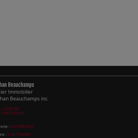
han Beauchamps
ier Immobilier
than Beauchamps inc.
COURTIER
PARTICIPANT
one :
450.588.8363
ire :
514.770.8363