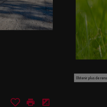
Obtenir plus de re
print
iso