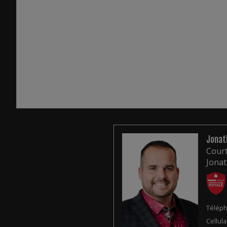
Jonat
Court
Jona
Téléph
Cellula