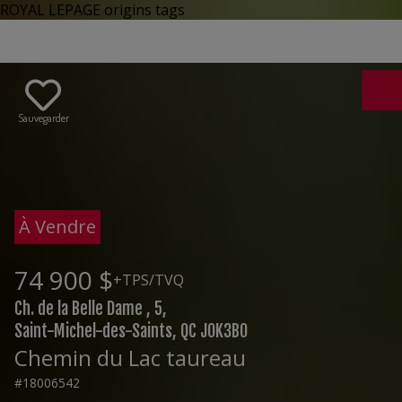
ROYAL LEPAGE origins tags
Sauvegarder
À Vendre
74 900 $
+TPS/TVQ
Ch. de la Belle Dame , 5,
Saint-Michel-des-Saints, QC J0K3B0
Chemin du Lac taureau
#18006542