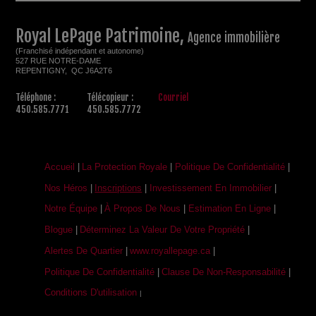
Royal LePage Patrimoine,
Agence immobilière
(Franchisé indépendant et autonome)
527 RUE NOTRE-DAME
REPENTIGNY, QC J6A2T6
Téléphone :
Télécopieur :
Courriel
450.585.7771
450.585.7772
Accueil
|
La Protection Royale
|
Politique De Confidentialité
|
Nos Héros
|
Inscriptions
|
Investissement En Immobilier
|
Notre Équipe
|
À Propos De Nous
|
Estimation En Ligne
|
Blogue
|
Déterminez La Valeur De Votre Propriété
|
Alertes De Quartier
|
www.royallepage.ca
|
Politique De Confidentialité
|
Clause De Non-Responsabilité
|
Conditions D'utilisation
|