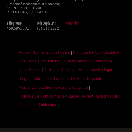
(Franchisé indépendant et autonome)
527 RUE NOTRE-DAME
REPENTIGNY, QC J6A2T6
Téléphone :
Télécopieur :
Courriel
450.585.7771
450.585.7772
Accueil
|
La Protection Royale
|
Politique De Confidentialité
|
Nos Héros
|
Inscriptions
|
Investissement En Immobilier
|
Notre Équipe
|
À Propos De Nous
|
Estimation En Ligne
|
Blogue
|
Déterminez La Valeur De Votre Propriété
|
Alertes De Quartier
|
www.royallepage.ca
|
Politique De Confidentialité
|
Clause De Non-Responsabilité
|
Conditions D'utilisation
|