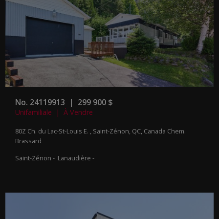
No. 24119913 | 299 900 $
Unifamiliale | À Vendre
80Z Ch. du Lac-St-Louis E. , Saint-Zénon, QC, Canada
Chem.
Brassard
Saint-Zénon - Lanaudière -