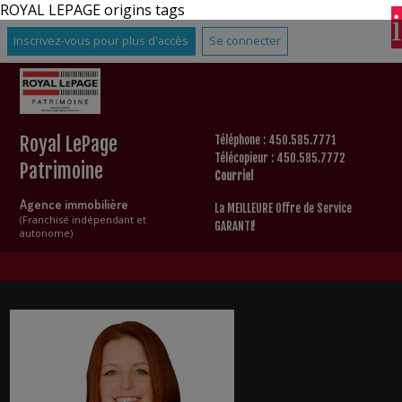
ROYAL LEPAGE origins tags
Inscrivez-vous pour plus d'accès
Se connecter
Royal LePage
Téléphone : 450.585.7771
Télécopieur : 450.585.7772
Patrimoine
Courriel
Agence immobilière
La MEILLEURE Offre de Service
(Franchisé indépendant et
GARANTI!
autonome)