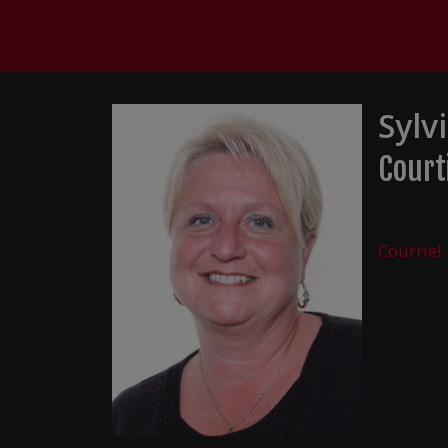
Sylv
Court
Courriel