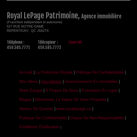
Royal LePage Patrimoine,
Agence immobilière
(Franchisé indépendant et autonome)
527 RUE NOTRE-DAME
REPENTIGNY, QC J6A2T6
Téléphone :
Télécopieur :
Courriel
450.585.7771
450.585.7772
Accueil
|
La Protection Royale
|
Politique De Confidentialité
|
Nos Héros
|
Inscriptions
|
Investissement En Immobilier
|
Notre Équipe
|
À Propos De Nous
|
Estimation En Ligne
|
Blogue
|
Déterminez La Valeur De Votre Propriété
|
Alertes De Quartier
|
www.royallepage.ca
|
Politique De Confidentialité
|
Clause De Non-Responsabilité
|
Conditions D'utilisation
|