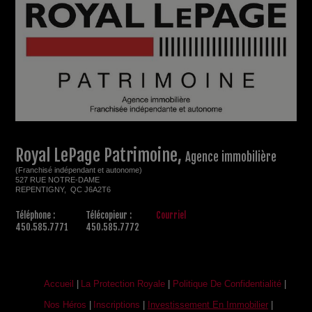
Royal LePage Patrimoine,
Agence immobilière
(Franchisé indépendant et autonome)
527 RUE NOTRE-DAME
REPENTIGNY, QC J6A2T6
Téléphone :
Télécopieur :
Courriel
450.585.7771
450.585.7772
Accueil
|
La Protection Royale
|
Politique De Confidentialité
|
Nos Héros
|
Inscriptions
|
Investissement En Immobilier
|