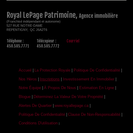
Royal LePage Patrimoine,
Agence immobilière
(Franchisé indépendant et autonome)
527 RUE NOTRE-DAME
REPENTIGNY, QC J6A2T6
Téléphone :
Télécopieur :
Courriel
450.585.7771
450.585.7772
Accueil
|
La Protection Royale
|
Politique De Confidentialité
|
Nos Héros
|
Inscriptions
|
Investissement En Immobilier
|
Notre Équipe
|
À Propos De Nous
|
Estimation En Ligne
|
Blogue
|
Déterminez La Valeur De Votre Propriété
|
Alertes De Quartier
|
www.royallepage.ca
|
Politique De Confidentialité
|
Clause De Non-Responsabilité
|
Conditions D'utilisation
|