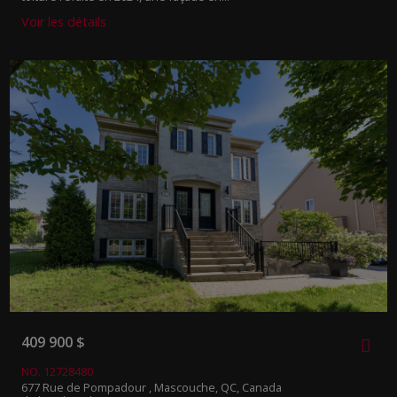
Voir les détails
409 900 $
NO. 12728480
677 Rue de Pompadour , Mascouche, QC, Canada