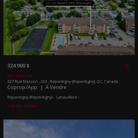
324 900 $
NO. 13991035
627 Rue Masson , 203 , Repentigny (Repentigny), QC, Canada
Coprop./App. | À Vendre
Repentigny (Repentigny) - Lanaudière -
Voir les détails