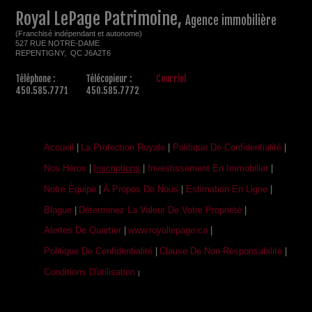
Royal LePage Patrimoine,
Agence immobilière
(Franchisé indépendant et autonome)
527 RUE NOTRE-DAME
REPENTIGNY, QC J6A2T6
Téléphone :
Télécopieur :
Courriel
450.585.7771
450.585.7772
Accueil
|
La Protection Royale
|
Politique De Confidentialité
|
Nos Héros
|
Inscriptions
|
Investissement En Immobilier
|
Notre Équipe
|
À Propos De Nous
|
Estimation En Ligne
|
Blogue
|
Déterminez La Valeur De Votre Propriété
|
Alertes De Quartier
|
www.royallepage.ca
|
Politique De Confidentialité
|
Clause De Non-Responsabilité
|
Conditions D'utilisation
|