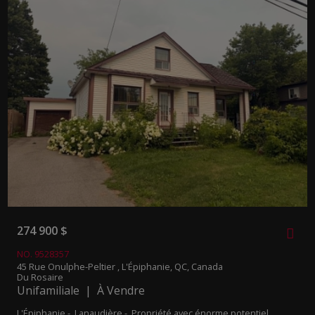
274 900 $
NO. 9528357
45 Rue Onulphe-Peltier , L'Épiphanie, QC, Canada
Du Rosaire
Unifamiliale | À Vendre
L'Épiphanie - Lanaudière -
Propriété avec énorme potentiel.