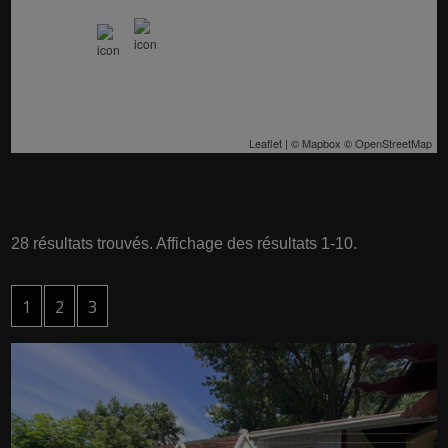
Leaflet
| ©
Mapbox
©
OpenStreetMap
28 résultats trouvés. Affichage des résultats 1-10.
1
2
3