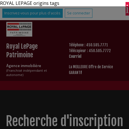
ROYAL LEPAGE origins tags
Inscrivez-vous pour plus d'accès
Se connecter
Royal LePage
Téléphone : 450.585.7771
Télécopieur : 450.585.7772
Patrimoine
Courriel
Agence immobilière
La MEILLEURE Offre de Service
(Franchisé indépendant et
GARANTI!
autonome)
Recherche d'inscription