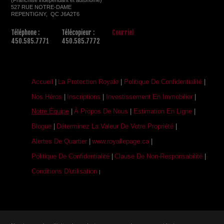
527 RUE NOTRE-DAME
REPENTIGNY, QC J6A2T6
Téléphone :
Télécopieur :
Courriel
450.585.7771
450.585.7772
Accueil
|
La Protection Royale
|
Politique De Confidentialité
|
Nos Héros
|
Inscriptions
|
Investissement En Immobilier
|
Notre Équipe
|
À Propos De Nous
|
Estimation En Ligne
|
Blogue
|
Déterminez La Valeur De Votre Propriété
|
Alertes De Quartier
|
www.royallepage.ca
|
Politique De Confidentialité
|
Clause De Non-Responsabilité
|
Conditions D'utilisation
|