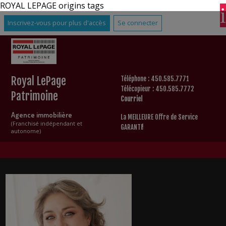
ROYAL LEPAGE origins tags
Inscrivez-vous pour plus d'accès
Se connecter
Royal LePage
Téléphone : 450.585.7771
Télécopieur : 450.585.7772
Patrimoine
Courriel
Agence immobilière
La MEILLEURE Offre de Service
(Franchisé indépendant et
GARANTI!
autonome)